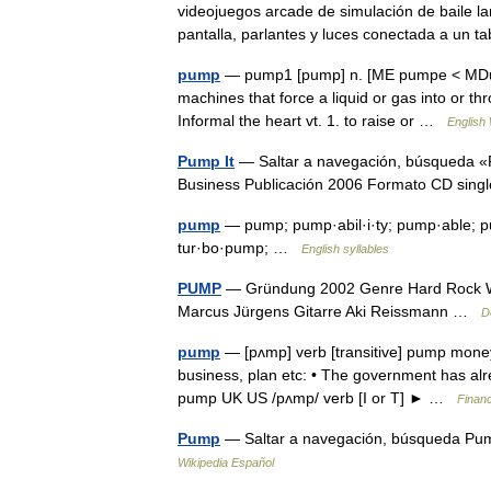
videojuegos arcade de simulación de baile 
pantalla, parlantes y luces conectada a un 
pump
— pump1 [pump] n. [ME pumpe < MDu po
machines that force a liquid or gas into or th
Informal the heart vt. 1. to raise or …
English 
Pump It
— Saltar a navegación, búsqueda «
Business Publicación 2006 Formato CD sing
pump
— pump; pump·abil·i·ty; pump·able; 
tur·bo·pump; …
English syllables
PUMP
— Gründung 2002 Genre Hard Rock We
Marcus Jürgens Gitarre Aki Reissmann …
D
pump
— [pʌmp] verb [transitive] pump money/
business, plan etc: • The government has alr
pump UK US /pʌmp/ verb [I or T] ► …
Financ
Pump
— Saltar a navegación, búsqueda Pu
Wikipedia Español