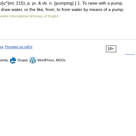
[u^]mt; 215); p. pr. & vb. n. {pumping}.] 1. To raise with a pump,
o draw water, or the like, from; to from water by means of a pump;
rative International Dictionary of English
ка
,
Реклама на сайте
18+
omla,
Drupal,
WordPress, MODx.