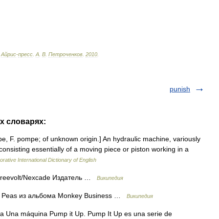
Айрис
-
пресс
.
А
.
В
.
Петроченков
.
2010
.
punish
х словарях:
, F. pompe; of unknown origin.] An hydraulic machine, variously
, consisting essentially of a moving piece or piston working in a
rative International Dictionary of English
Freevolt/Nexcade Издатель …
Википедия
d Peas из альбома Monkey Business …
Википедия
a Una máquina Pump it Up. Pump It Up es una serie de