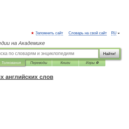
Запомнить сайт
Словарь на свой сайт
RU
едии на Академике
Найти!
Толкования
Переводы
Книги
Игры ⚽
х английских слов