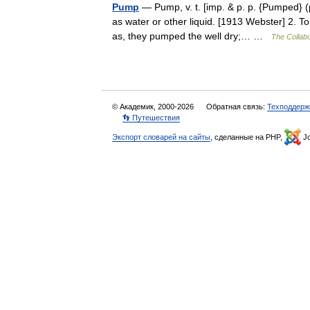
Pump
— Pump, v. t. [imp. & p. p. {Pumped} (p
as water or other liquid. [1913 Webster] 2. T
as, they pumped the well dry;… …
The Collabo
© Академик, 2000-2026
Обратная связь:
Техподдерж
👣 Путешествия
Экспорт словарей на сайты
, сделанные на PHP,
Jo