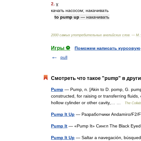
2
.
v
качать
насосом
;
накачивать
to
pump
up
—
накачивать
2000
самых
употребительных
английских
слов
. —
М
.
:
Игры ⚽
Поможем написать курсовую
pull
Смотреть что такое "pump" в други
Pump
— Pump, n. [Akin to D. pomp, G. pumpe
constructed, for raising or transferring fluids
hollow cylinder or other cavity,… …
The Collabo
Pump It Up
— Разработчики Andamiro/F2/
Pump It
— «Pump It» Сингл The Black Eye
Pump It Up
— Saltar a navegación, búsqued