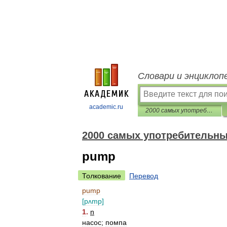
Словари и энциклоп
academic.ru
2000 самых употребительных английских слов
2000 самых употребительны
pump
Толкование
Перевод
pump
[
pʌmp
]
1
.
n
насос
;
помпа