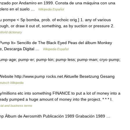
lanzado por Andamiro en 1999. Consta de una máquina con una
tablero en el suelo …
Wikipedia Español
mpe < Sp bomba, prob. of echoic orig.] 1. any of various
rough, or draw it out of, something, as by suction or pressure 2.
World dictionary
Pump It» Sencillo de The Black Eyed Peas del álbum Monkey
le, Descarga Digital …
Wikipedia Español
pump·age; pump·er; pump·kin; pump·less; pump·man; cryo·pump;
bsite http://www.pump rocks.net Aktuelle Besetzung Gesang
eutsch Wikipedia
​millions etc into something FINANCE to put a lot of money into a
eady pumped a huge amount of money into the project. * * * Ⅰ.
ial and business terms
mp Álbum de Aerosmith Publicación 1989 Grabación 1989 …